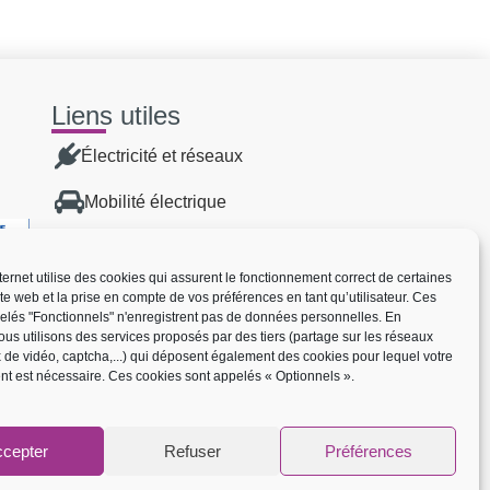
Liens utiles
Électricité et réseaux
Mobilité électrique
Énergies renouvelables
nternet utilise des cookies qui assurent le fonctionnement correct de certaines
Transition énergétique
ite web et la prise en compte de vos préférences en tant qu’utilisateur. Ces
elés "Fonctionnels" n'enregistrent pas de données personnelles. En
us utilisons des services proposés par des tiers (partage sur les réseaux
Réseau de chaleur
x de vidéo, captcha,...) qui déposent également des cookies pour lequel votre
t est nécessaire. Ces cookies sont appelés « Optionnels ».
Demande de raccordement
Signalement de panne éclairage
public
cepter
Refuser
Préférences