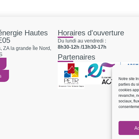
'énergie Hautes
Horaires d'ouverture
E05
Du lundi au vendredi :
8h30-12h /13h30-17h
 ZA la grande Île Nord,
S
Partenaires
s
Notre site I
parties du s
cookies app
revanche, no
sociaux, flu
consentemen
Ac