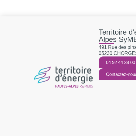
Territoire d
Alpes SyM
491 Rue des pins,
05230 CHORGE
04 92 44 39 00
Contactez-nou