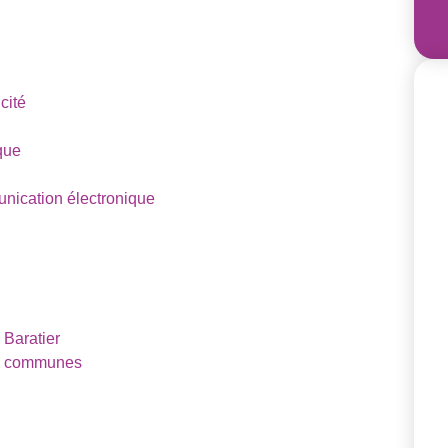
cité
que
nication électronique
 Baratier
es communes