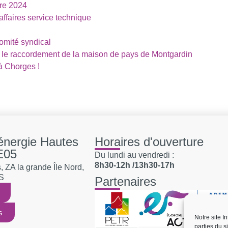
re 2024
affaires service technique
omité syndical
r le raccordement de la maison de pays de Montgardin
à Chorges !
'énergie Hautes
Horaires d'ouverture
E05
Du lundi au vendredi :
8h30-12h /13h30-17h
 ZA la grande Île Nord,
S
Partenaires
s
Notre site I
parties du s