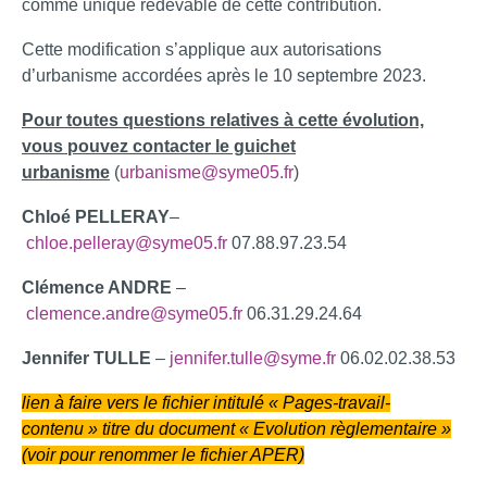
comme unique redevable de cette contribution.
Cette modification s’applique aux autorisations
d’urbanisme accordées après le 10 septembre 2023.
Pour toutes questions relatives à cette évolution,
vous pouvez contacter le guichet
urbanisme
(
urbanisme@syme05.fr
)
Chloé PELLERAY
–
chloe.pelleray@syme05.fr
07.88.97.23.54
Clémence ANDRE
–
clemence.andre@syme05.fr
06.31.29.24.64
Jennifer TULLE
–
jennifer.tulle@syme.fr
06.02.02.38.53
lien à faire vers le fichier intitulé « Pages-travail-
contenu » titre du document « Evolution règlementaire »
(voir pour renommer le fichier APER)