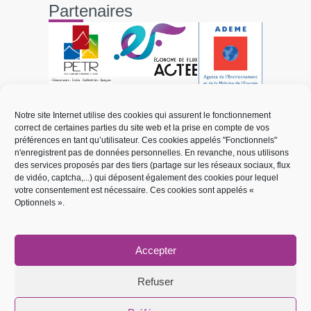
Partenaires
Liens utiles
Notre site Internet utilise des cookies qui assurent le fonctionnement
correct de certaines parties du site web et la prise en compte de vos
Électricité et réseaux
préférences en tant qu’utilisateur. Ces cookies appelés "Fonctionnels"
n'enregistrent pas de données personnelles. En revanche, nous utilisons
Mobilité électrique
des services proposés par des tiers (partage sur les réseaux sociaux, flux
de vidéo, captcha,...) qui déposent également des cookies pour lequel
Énergies renouvelables
votre consentement est nécessaire. Ces cookies sont appelés «
Optionnels ».
Transition énergétique
Réseau de chaleur
Accepter
Demande de raccordement
Signalement de panne éclairage public
Refuser