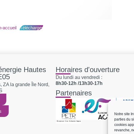
n-accueil
Télécharger
'énergie Hautes
Horaires d'ouverture
E05
Du lundi au vendredi :
8h30-12h /13h30-17h
 ZA la grande Île Nord,
S
Partenaires
s
Notre site I
parties du s
cookies app
revanche, no